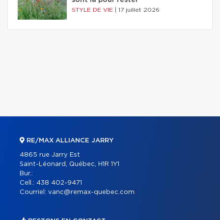
sont là pour rester
STYLE DE VIE
|
17 juillet 2026
RE/MAX ALLIANCE JARRY
4865 rue Jarry Est
Saint-Léonard, Québec, H1R 1Y1
Bur.:
Cell.:
438 402-9471
Courriel:
vanc@remax-quebec.com