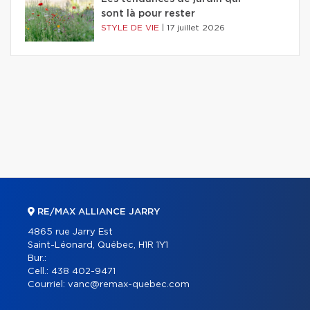
sont là pour rester
STYLE DE VIE
|
17 juillet 2026
RE/MAX ALLIANCE JARRY
4865 rue Jarry Est
Saint-Léonard, Québec, H1R 1Y1
Bur.:
Cell.:
438 402-9471
Courriel:
vanc@remax-quebec.com