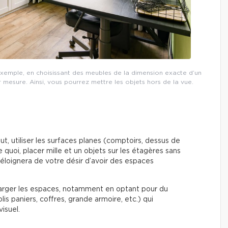
 exemple, en choisissant des meubles de la dimension exacte d’un
mesure. Ainsi, vous pourrez mettre les objets hors de la vue.
, utiliser les surfaces planes (comptoirs, dessus de
quoi, placer mille et un objets sur les étagères sans
 éloignera de votre désir d’avoir des espaces
harger les espaces, notamment en optant pour du
olis paniers, coffres, grande armoire, etc.) qui
visuel.