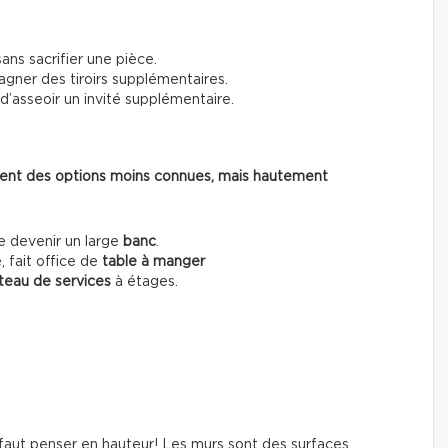
sans sacrifier une pièce.
gner des tiroirs supplémentaires.
d’asseoir un invité supplémentaire.
posent des options moins connues, mais hautement
de devenir un large
banc
.
, fait office de
table à manger
teau de services
à étages.
 faut penser en hauteur! Les murs sont des surfaces