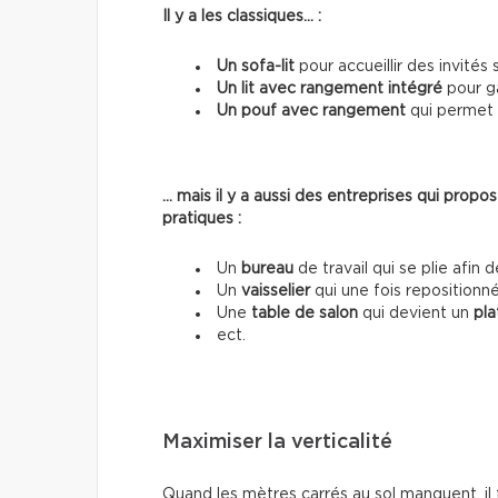
Il y a les classiques… :
Un sofa-lit
pour accueillir des invités 
Un lit avec rangement intégré
pour ga
Un pouf avec rangement
qui permet 
… mais il y a aussi des entreprises qui pro
pratiques :
Un
bureau
de travail qui se plie afin 
Un
vaisselier
qui une fois repositionné
Une
table de salon
qui devient un
pla
ect.
Maximiser la verticalité
Quand les mètres carrés au sol manquent, il