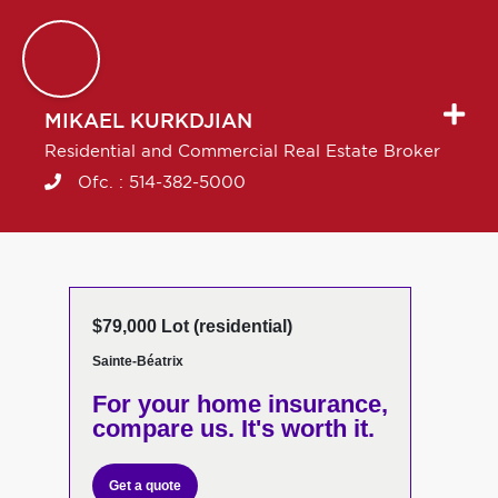
MIKAEL
KURKDJIAN
Residential and Commercial Real Estate Broker
Ofc. :
514-382-5000
$79,000 Lot (residential)
Sainte-Béatrix
For your home insurance,
compare us. It's worth it.
Get a quote