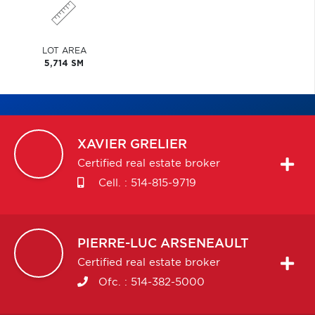
LOT AREA
5,714 SM
XAVIER
GRELIER
Certified real estate broker
Cell. :
514-815-9719
PIERRE-LUC
ARSENEAULT
Certified real estate broker
Ofc. :
514-382-5000