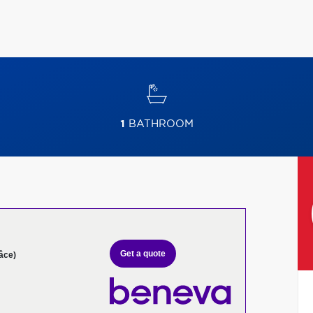
1
BATHROOM
Get a quote
âce)