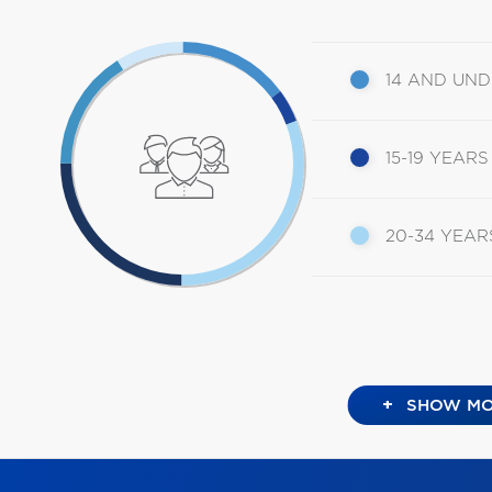
14 AND UN
15-19 YEARS
20-34 YEAR
+
SHOW MO