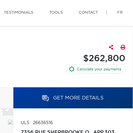
TESTIMONIALS
TOOLS
CONTACT
FR
$262,800
GET MORE DETAILS
ULS : 26636516
7356 RUE SHERBROOKE O., APP.303,