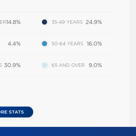
14.8%
24.9%
DER
35-49 YEARS
4.4%
16.0%
50-64 YEARS
30.9%
9.0%
S
65 AND OVER
RE STATS