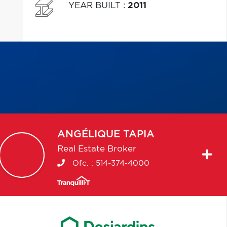
YEAR BUILT
:
2011
ANGÉLIQUE
TAPIA
Real Estate Broker
Ofc. :
514-374-4000