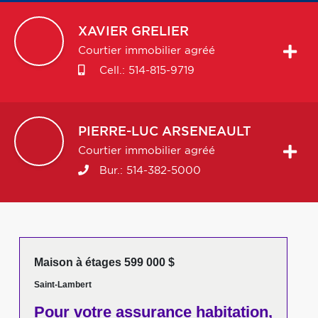
XAVIER
GRELIER
Courtier immobilier agréé
Cell.:
514-815-9719
PIERRE-LUC
ARSENEAULT
Courtier immobilier agréé
Bur.:
514-382-5000
Maison à étages 599 000 $
Saint-Lambert
Pour votre
assurance habitation,