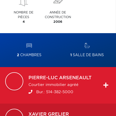
NOMBRE DE
ANNÉE DE
PIÈCES
CONSTRUCTION
4
2006
2
CHAMBRES
1
SALLE DE BAINS
PIERRE-LUC
ARSENEAULT
Courtier immobilier agréé
Bur.:
514-382-5000
XAVIER
GRELIER