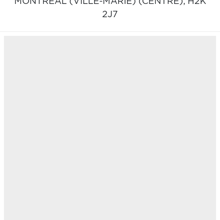
MONTRÉAL (VILLE-MARIE) (CENTRE),
H2K
2J7