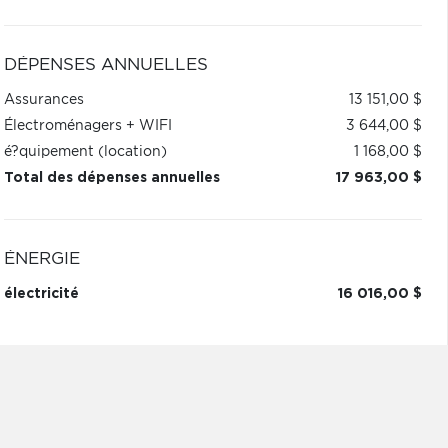
DÉPENSES ANNUELLES
Assurances
13 151,00 $
Électroménagers + WIFI
3 644,00 $
é?quipement (location)
1 168,00 $
Total des dépenses annuelles
17 963,00 $
ÉNERGIE
électricité
16 016,00 $