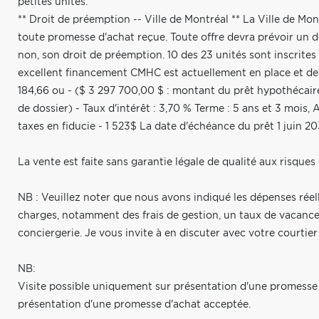
petites unités.
** Droit de préemption -- Ville de Montréal ** La Ville de Mo
toute promesse d'achat reçue. Toute offre devra prévoir un dél
non, son droit de préemption. 10 des 23 unités sont inscrit
excellent financement CMHC est actuellement en place et dev
184,66 ou - ($ 3 297 700,00 $ : montant du prêt hypothécaire
de dossier) - Taux d'intérêt : 3,70 % Terme : 5 ans et 3 mois
taxes en fiducie - 1 523$ La date d'échéance du prêt 1 juin 203
La vente est faite sans garantie légale de qualité aux risques e
NB : Veuillez noter que nous avons indiqué les dépenses réelle
charges, notamment des frais de gestion, un taux de vacances
conciergerie. Je vous invite à en discuter avec votre courtier 
NB:
Visite possible uniquement sur présentation d'une promesse 
présentation d'une promesse d'achat acceptée.