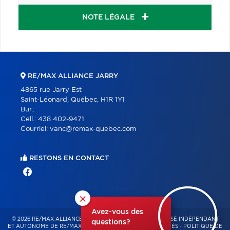
NOTE LÉGALE
RE/MAX ALLIANCE JARRY
4865 rue Jarry Est
Saint-Léonard, Québec, H1R 1Y1
Bur.:
Cell.:
438 402-9471
Courriel:
vanc@remax-quebec.com
RESTONS EN CONTACT
×
Avez-vous des
© 2026 RE/MAX ALLIANCE & PRO-COMMERCIAL – FRANCHISÉ INDÉPENDANT
questions?
ET AUTONOME DE RE/MAX QUÉBEC – TOUS DROITS RÉSERVÉS -
POLITIQUE DE