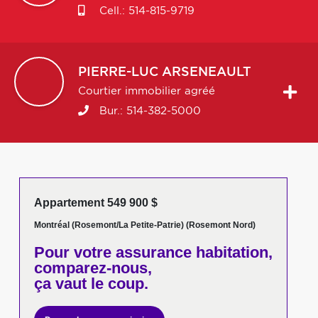
Cell.:
514-815-9719
PIERRE-LUC
ARSENEAULT
Courtier immobilier agréé
Bur.:
514-382-5000
Appartement 549 900 $
Montréal (Rosemont/La Petite-Patrie) (Rosemont Nord)
Pour votre
assurance habitation,
comparez-nous,
ça vaut le coup.