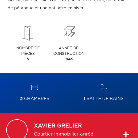
Molson, avec ses aires de jeux pour les 5 à 12 ans, un terrain
de pétanque et une patinoire en hiver.
NOMBRE DE
ANNÉE DE
PIÈCES
CONSTRUCTION
5
1949
2
CHAMBRES
1
SALLE DE BAINS
XAVIER
GRELIER
Courtier immobilier agréé