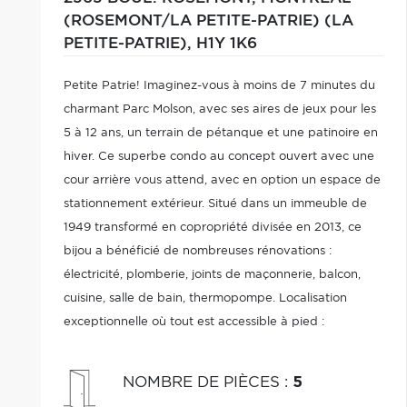
(ROSEMONT/LA PETITE-PATRIE) (LA
PETITE-PATRIE),
H1Y 1K6
Petite Patrie! Imaginez-vous à moins de 7 minutes du
charmant Parc Molson, avec ses aires de jeux pour les
5 à 12 ans, un terrain de pétanque et une patinoire en
hiver. Ce superbe condo au concept ouvert avec une
cour arrière vous attend, avec en option un espace de
stationnement extérieur. Situé dans un immeuble de
1949 transformé en copropriété divisée en 2013, ce
bijou a bénéficié de nombreuses rénovations :
électricité, plomberie, joints de maçonnerie, balcon,
cuisine, salle de bain, thermopompe. Localisation
exceptionnelle où tout est accessible à pied :
pharmacie, boulangerie, boucherie, cinéma, autobus
au coin et métro Iberville(1,6km)
NOMBRE DE PIÈCES
:
5