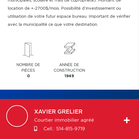
municipales, scolaire et frais de copropriété). Montant de
location de +-2700$/mois. Possibilité d'investissement ou
utilisation de votre futur espace bureau. Important de vérifier
avec la municipalité ce que votre destination.
NOMBRE DE
ANNÉE DE
PIÈCES
CONSTRUCTION
0
1949
XAVIER
GRELIER
Courtier immobilier agréé
Cell.:
514-815-9719